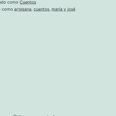
zado como
Cuentos
do como
artesana
,
cuentos
,
maría y josé