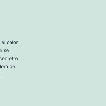
 el calor
e se
 con otro
dora de
e…