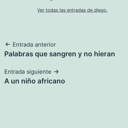
Ver todas las entradas de diego.
Navegación
Entrada anterior
Palabras que sangren y no hieran
de
entradas
Entrada siguiente
A un niño africano