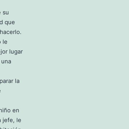
e su
ad que
hacerlo.
 le
jor lugar
 una
arar la
e
niño en
 jefe, le