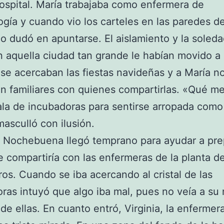
spital. María trabajaba como enfermera de
ogía y cuando vio los carteles en las paredes d
no dudó en apuntarse. El aislamiento y la soled
n aquella ciudad tan grande le habían movido a 
e acercaban las fiestas navideñas y a María no
 familiares con quienes compartirlas. «Qué me
ala de incubadoras para sentirse arropada como
asculló con ilusión.
e Nochebuena llegó temprano para ayudar a prep
 compartiría con las enfermeras de la planta d
os. Cuando se iba acercando al cristal de las
ras intuyó que algo iba mal, pues no veía a su 
de ellas. En cuanto entró, Virginia, la enfermera