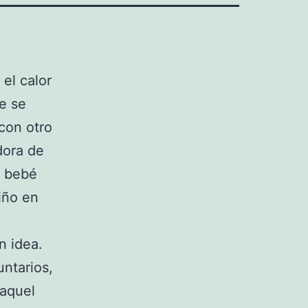
 el calor
e se
 con otro
dora de
e bebé
riño en
n idea.
ntarios,
 aquel