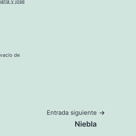
aría y josé
 vacío de
Entrada siguiente
Niebla