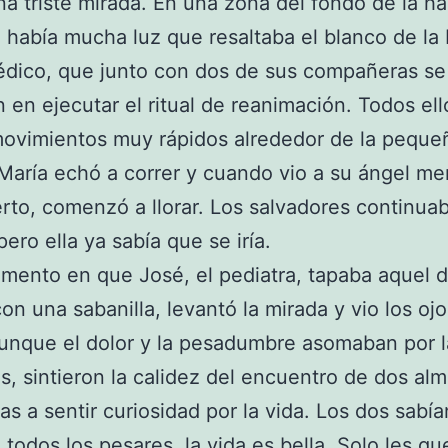
una triste mirada. En una zona del fondo de la ha
 había mucha luz que resaltaba el blanco de la 
édico, que junto con dos de sus compañeras se
 en ejecutar el ritual de reanimación. Todos ell
ovimientos muy rápidos alrededor de la peque
 María echó a correr y cuando vio a su ángel m
rto, comenzó a llorar. Los salvadores continua
pero ella ya sabía que se iría.
mento en que José, el pediatra, tapaba aquel 
on una sabanilla, levantó la mirada y vio los oj
unque el dolor y la pesadumbre asomaban por l
, sintieron la calidez del encuentro de dos al
as a sentir curiosidad por la vida. Los dos sabí
 todos los pesares, la vida es bella. Solo les q