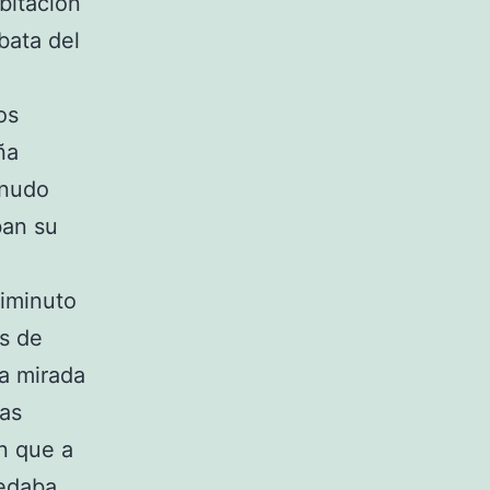
bitación
bata del
os
ña
enudo
ban su
diminuto
os de
a mirada
mas
an que a
uedaba