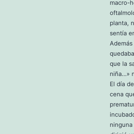
macro-ho
oftalmol
planta, 
sentía e
Además s
quedaban
que la s
niña…» m
El día d
cena que
prematur
incubado
ninguna 