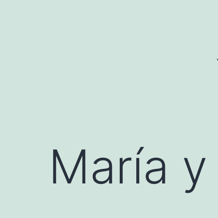
Saltar
al
contenido
María y