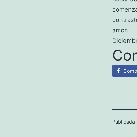
comenzar
contrast
amor.
Diciemb
Com
Comp
Publicada 