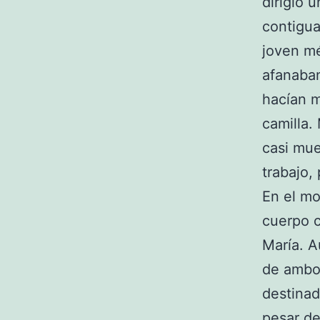
dirigió 
contigua
joven m
afanaban
hacían m
camilla.
casi mue
trabajo, 
En el mo
cuerpo c
María. A
de ambos
destinad
pesar de