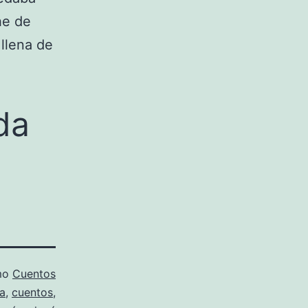
he de
llena de
da
mo
Cuentos
a
,
cuentos
,