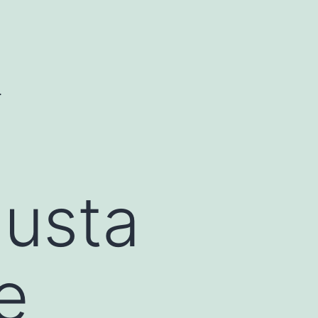
.
usta
e