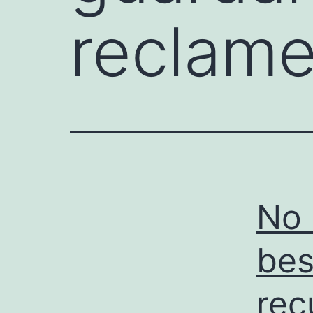
reclame
No 
bes
rec