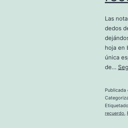
Las nota
dedos de
dejándos
hoja en 
única es
de…
Seg
Publicada 
Categori
Etiqueta
recuerdo
,