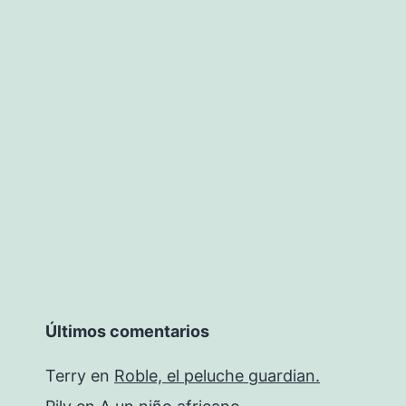
al
recuerdo
Últimos comentarios
Terry
en
Roble, el peluche guardian.