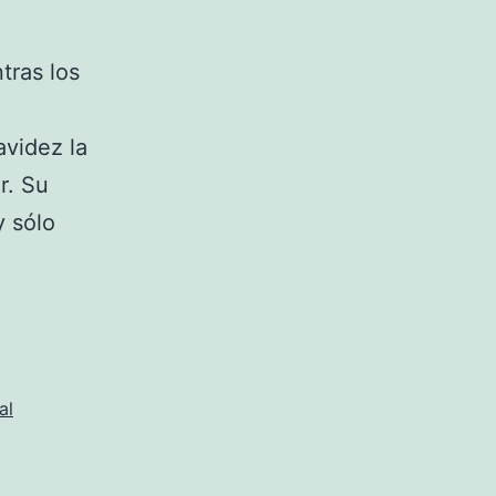
tras los
avidez la
r. Su
y sólo
al