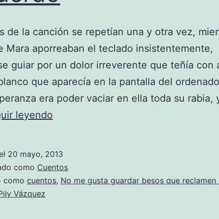
s de la canción se repetían una y otra vez, mien
 Mara aporreaban el teclado insistentemente,
e guiar por un dolor irreverente que teñía con 
blanco que aparecía en la pantalla del ordenado
peranza era poder vaciar en ella toda su rabia, 
No
uir leyendo
me
gusta
el
20 mayo, 2013
guardar
zado como
Cuentos
besos
do como
cuentos
,
No me gusta guardar besos que reclamen 
Pily Vázquez
que
reclamen