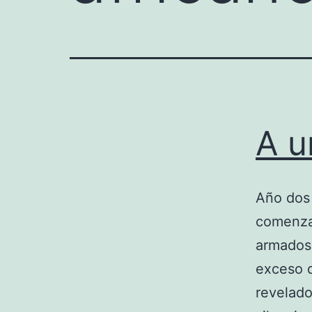
A u
Año dos 
comenza
armados 
exceso d
revelado