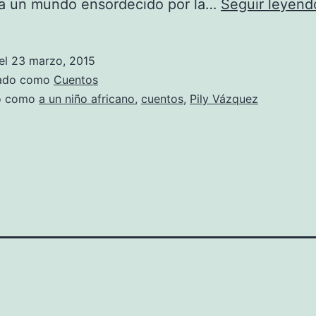
 a un mundo ensordecido por la…
Seguir leyend
el
23 marzo, 2015
zado como
Cuentos
do como
a un niño africano
,
cuentos
,
Pily Vázquez