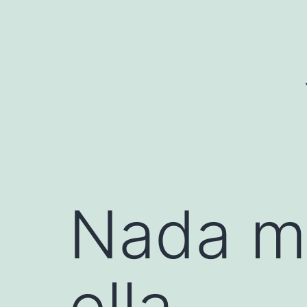
Saltar
al
contenido
Nada m
ella