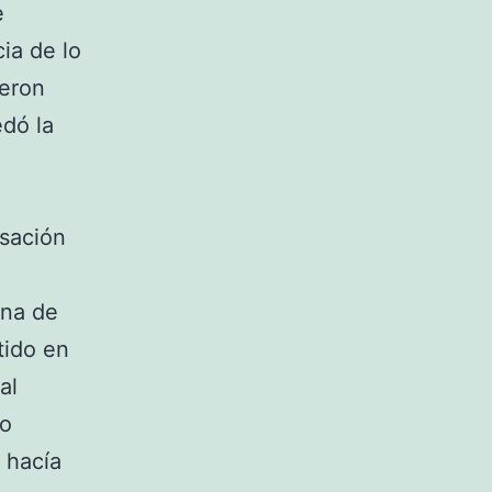
e
ia de lo
ueron
edó la
nsación
una de
tido en
al
no
 hacía