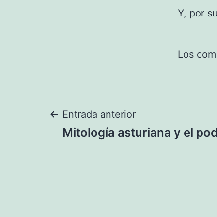
Y, por s
Los come
Navegación
Entrada anterior
Mitología asturiana y el pod
de
entradas