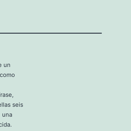
e un
, como
rase,
llas seis
, una
cida.