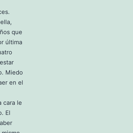
ces.
ella,
años que
r última
uatro
estar
do. Miedo
aer en el
 cara le
. El
saber