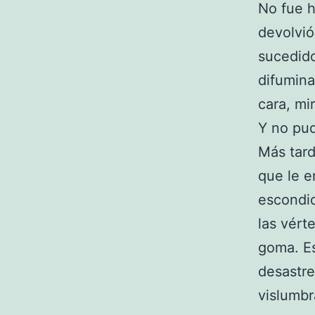
No fue h
devolvió
sucedido
difumina
cara, mi
Y no pud
Más tard
que le e
escondid
las vért
goma. Es
desastre
vislumbr