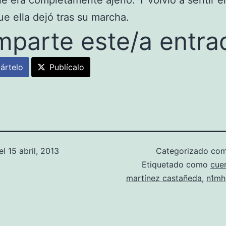
le era completamente ajeno. Y volvió a sentir e
e ella dejó tras su marcha.
parte este/a entra
ártelo
Publícalo
el
15 abril, 2013
Categorizado co
Etiquetado como
cue
martínez castañeda
,
n1mh