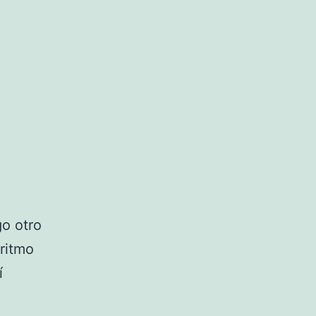
go otro
 ritmo
í