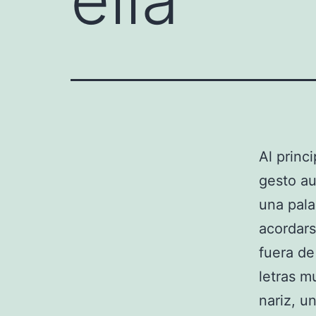
Al princ
gesto a
una pala
acordars
fuera de
letras m
nariz, u