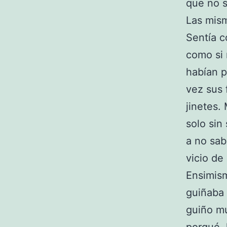
que no s
Las mis
Sentía c
como si 
habían p
vez sus 
jinetes.
solo sin
a no sab
vicio de
Ensimism
guiñaba 
guiño mu