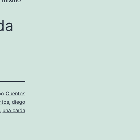
l mismo
da
mo
Cuentos
ntos
,
diego
,
una caída