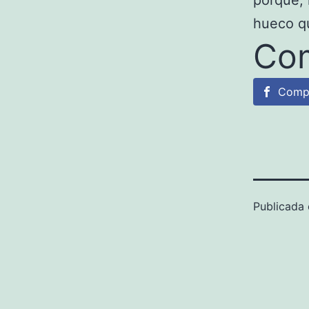
porqué, 
hueco qu
Com
Comp
Publicada 