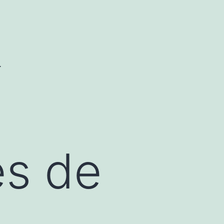
.
s de